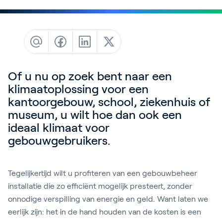
Contact
Blog
Customer Stories
Events
Of u nu op zoek bent naar een
Service and Support
klimaatoplossing voor een
Partners
kantoorgebouw, school, ziekenhuis of
museum, u wilt hoe dan ook een
Academy
ideaal klimaat voor
gebouwgebruikers.
Inloggen
Tegelijkertijd wilt u profiteren van een gebouwbeheer
installatie die zo efficiënt mogelijk presteert, zonder
onnodige verspilling van energie en geld. Want laten we
Nederlands
eerlijk zijn: het in de hand houden van de kosten is een