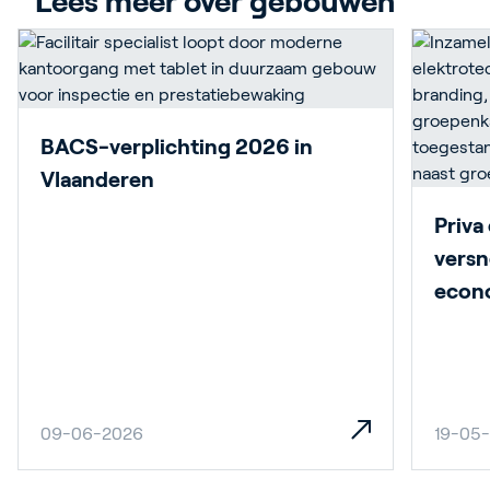
Lees meer over gebouwen
BACS-verplichting 2026 in
Vlaanderen
Priva
versn
econ
09-06-2026
19-05