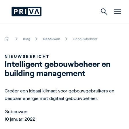
Blog
Gebouwen
Gebouwbeheer
Tuinbouw
NIEUWSBERICHT
Gebouwen
Intelligent gebouwbeheer en 
building management
Indoor Growing
Energy Solutions
Creëer een ideaal klimaat voor gebouwgebruikers en
bespaar energie met digitaal gebouwbeheer.
Gebouwen
Over Priva
10 januari 2022
Careers