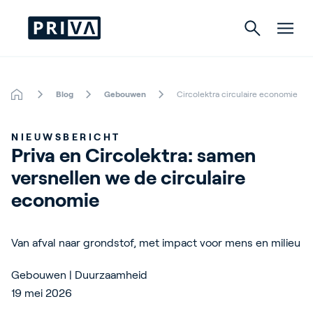
Blog
Gebouwen
Circolektra circulaire economie
Tuinbouw
NIEUWSBERICHT
Gebouwen
Priva en Circolektra: samen 
versnellen we de circulaire 
Indoor Growing
economie
Energy Solutions
Van afval naar grondstof, met impact voor mens en milieu
Over Priva
Gebouwen | Duurzaamheid
19 mei 2026
Careers