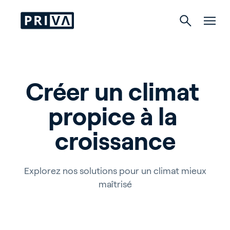
Horticulture
Créer un climat 
Bâtiments
propice à la 
Culture d’intérieur
croissance
Explorez nos solutions pour un climat mieux
About Priva
maîtrisé
Careers
Contact