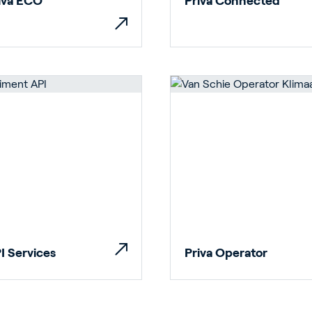
iva ECO
Priva Connected
rticulture
timents
I Services
Priva Operator