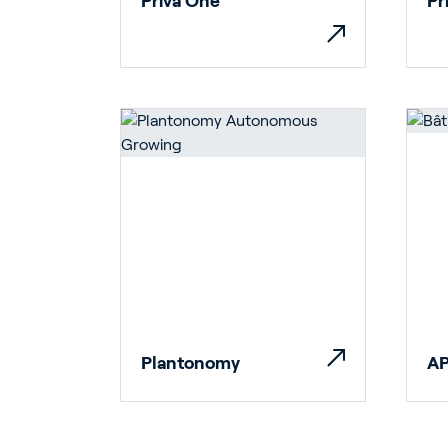
Priva One
Pr
Ho
Bâ
Plantonomy
AP