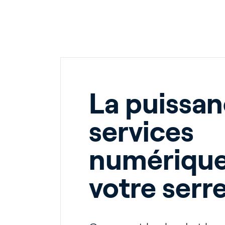
Cu
About P
La puissan
Career
services
Contac
numérique
votre serr