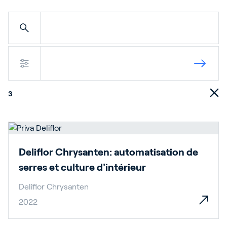
Blog
Customer Stories
Events
Service and Support
Partnerfinder
3
Academy
Deliflor Chrysanten: automatisation de
Connexion
serres et culture d'intérieur
Deliflor Chrysanten
Français
2022