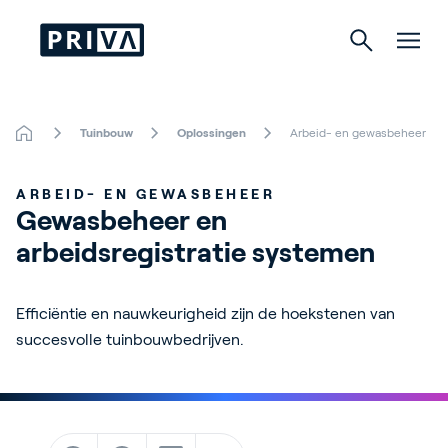
Tuinbouw
Oplossingen
Arbeid- en gewasbeheer
Tuinbouw
ARBEID- EN GEWASBEHEER
Gebouwen
Gewasbeheer en 
arbeidsregistratie systemen
Indoor Growing
Energy Solutions
Efficiëntie en nauwkeurigheid zijn de hoekstenen van
succesvolle tuinbouwbedrijven.
Over Priva
Careers