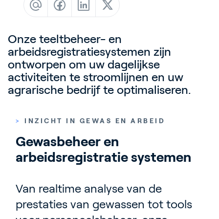
Contact
Blog
Onze teeltbeheer- en
Customer Stories
arbeidsregistratiesystemen zijn
Events
ontworpen om uw dagelijkse
activiteiten te stroomlijnen en uw
Service and Support
agrarische bedrijf te optimaliseren.
Partners
Academy
>
INZICHT IN GEWAS EN ARBEID
Gewasbeheer en 
arbeidsregistratie systemen
Inloggen
Van realtime analyse van de
Nederlands
prestaties van gewassen tot tools