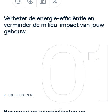
Contact
Blog
Verbeter de energie-efficiëntie en
Customer Stories
verminder de milieu-impact van jouw
gebouw.
Events
Service and Support
Partners
Academy
Inloggen
>
INLEIDING
Nederlands
Besparen op energiekosten en 