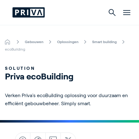
Gebouwen
Oplossingen
Smart building
Tuinbouw
ecoBuilding
Gebouwen
SOLUTION
Priva ecoBuilding
Indoor Growing
Energy Solutions
Verken Priva's ecoBuilding oplossing voor duurzaam en
efficiënt gebouwbeheer. Simply smart.
Over Priva
Careers