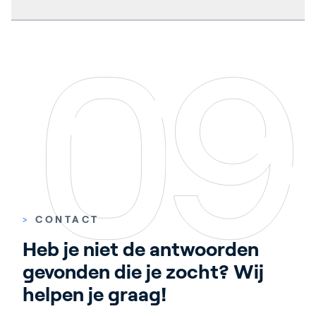
daardoor gelukkiger, meer tevreden personeel). Dit
bouwen.
betekent dat de business case meestal zeer overtuigend
Onze partner
VBoptimum
kan je helpen met het
is! Als we specifiek naar de energiebesparing kijken,
installeren van Priva ecoBuilding. Neem gerust contact
verwachten we een gemiddelde besparing van 20% tot
op met
frank.visscher@vboptimum.com.
Voor meer
40% voor koeling en verwarming. We verwachten ook
informatie over VBoptimum bekijk deze pagina:
besparingen in de installatiefase. In deze fase ziet
https://www.priva.com/nl/partnerfinder/vboptimum
ecoBuilding alle verborgen mechanische problemen die
vaak onopgemerkt blijven, zoals water- of luchtbalansen
of defecte apparatuur. Door deze problemen in het begin
te identificeren, ben je er zeker van dat jouw systeem
optimaal functioneert - en alle mogelijke fouten zijn
opgemerkt.
>
CONTACT
Heb je niet de antwoorden 
gevonden die je zocht? Wij 
helpen je graag!