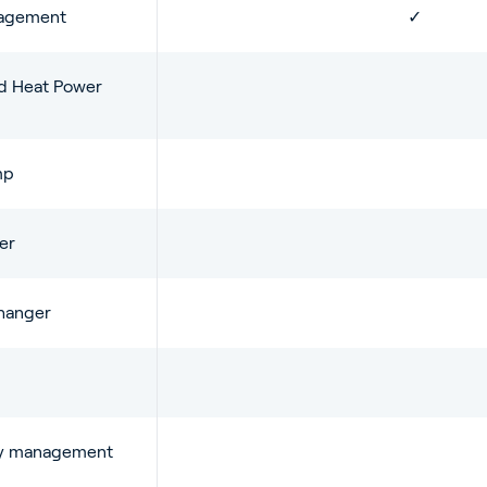
agement
✓
d Heat Power
mp
er
hanger
ity management