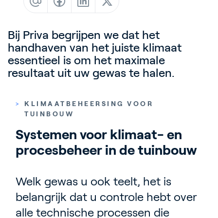
Contact
Blog
Bij Priva begrijpen we dat het
Customer Stories
handhaven van het juiste klimaat
essentieel is om het maximale
Events
resultaat uit uw gewas te halen.
Service and Support
Partners
>
KLIMAATBEHEERSING VOOR
Academy
TUINBOUW
Systemen voor klimaat- en 
procesbeheer in de tuinbouw
Inloggen
Welk gewas u ook teelt, het is
belangrijk dat u controle hebt over
Nederlands
alle technische processen die