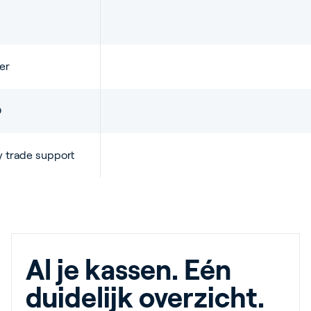
er
O
ty trade support
Al je kassen. Eén
duidelijk overzicht.