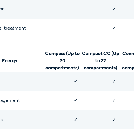
ion
✓
e-treatment
✓
Compass (Up to
Compact CC (Up
Conn
Energy
20
to 27
compartments)
compartments)
comp
✓
✓
nagement
✓
✓
ce
✓
✓