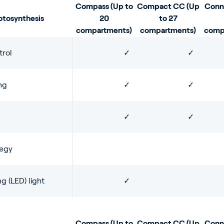
Compass (Up to
Compact CC (Up
Conn
otosynthesis
20
to 27
alves
✓
✓
compartments)
compartments)
comp
trol
✓
✓
atment program
✓
✓
ng
✓
✓
reenhouses
✓
✓
 influences
tegy
perature
g (LED) light
✓
ensor control
✓
mperature to
Compass (Up to
Compact CC (Up
Conn