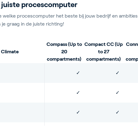
 juiste procescomputer
e welke procescomputer het beste bij jouw bedrijf en ambities
je graag in de juiste richting!
Compass (Up to
Compact CC (Up
Conn
Climate
20
to 27
compartments)
compartments)
comp
✓
✓
✓
✓
✓
✓
n
✓
✓