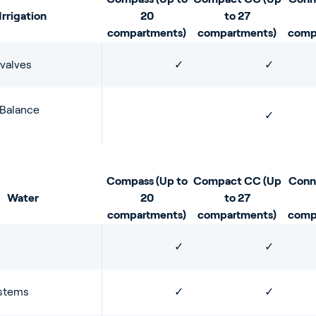
✓
 (RTR)
Irrigation
20
to 27
compartments)
compartments)
comp
 valves
✓
✓
 Balance
✓
Compass (Up to
Compact CC (Up
Conn
Water
20
to 27
compartments)
compartments)
comp
✓
✓
stems
✓
✓