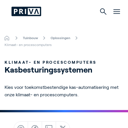
Tuinbouw
Oplossingen
Tuinbouw
Klimaat- en procescomputers
Gebouwen
KLIMAAT- EN PROCESCOMPUTERS
Kasbesturingssystemen
Indoor Growing
Energy Solutions
Kies voor toekomstbestendige kas-automatisering met
onze klimaat- en procescomputers.
Over Priva
Careers