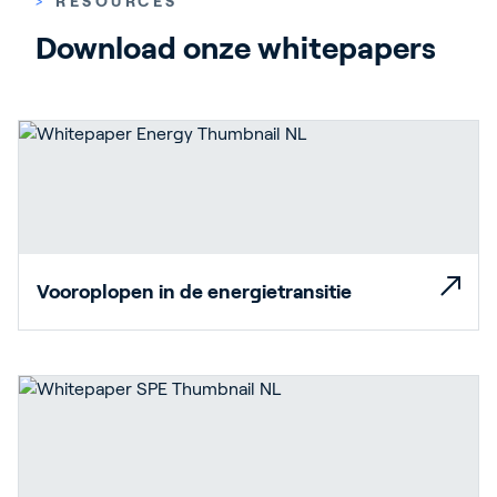
>
RESOURCES
Contact
Download onze whitepapers
Blog
Customer Stories
Events
Service and Support
Partners
Academy
Vooroplopen in de energietransitie
Inloggen
Nederlands