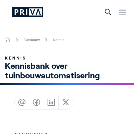
Tuinbouw
Kennis
Tuinbouw
KENNIS
Gebouwen
Kennisbank over 
tuinbouwautomatisering 
Indoor Growing
Energy Solutions
Over Priva
Careers