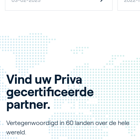
03-02-2025
2022-1
Vind uw Priva
gecertificeerde
partner.
Vertegenwoordigd in 60 landen over de hele
wereld.