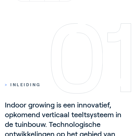
Contact
Blog
Customer Stories
Events
Service and Support
Partners
Academy
>
INLEIDING
Inloggen
Indoor growing is een innovatief, 
opkomend verticaal teeltsysteem in 
de tuinbouw. Technologische 
Nederlands
ontwikkelingen op het gebied van 