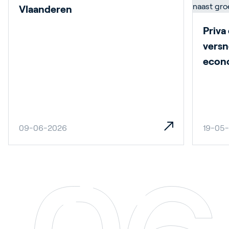
Vlaanderen
Priva
versn
econ
09-06-2026
19-05