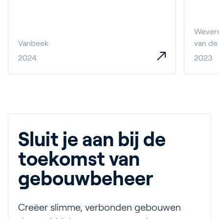
Wevers
Vanbeek
van de
2024
2023
Sluit je aan bij de
toekomst van
gebouwbeheer
Creëer slimme, verbonden gebouwen