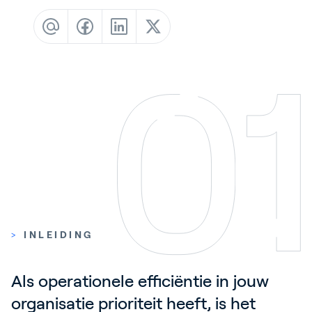
Contact
Blog
Customer Stories
Events
Service and Support
Partners
Academy
Inloggen
>
INLEIDING
Als operationele efficiëntie in jouw 
Nederlands
organisatie prioriteit heeft, is het 