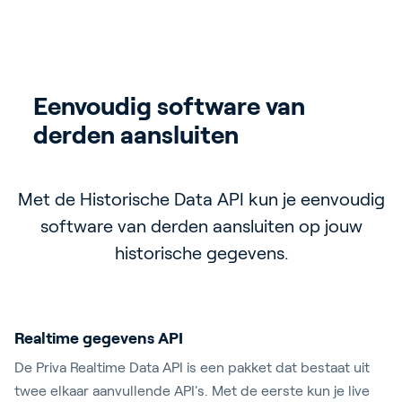
Eenvoudig software van 
Zelfbediening & 
Toegang tot live gegevens
Hogere efficiëntie 
derden aansluiten
Toegangscontrole
Beheer het comfort in jouw gebouw en verkort
Krijg eenvoudig toegang tot live gegevens in
je gebouw met software van derden.
de oplostijd van storingen dankzij
Met de Historische Data API kun je eenvoudig
Controleer de toegang tot de API en
gecentraliseerde alarmmeldingen. Zo
software van derden aansluiten op jouw
selecteer eenvoudig welke gebouwen
voorkom je klachten en verhoog je de
beschikbaar zijn voor de API.
historische gegevens.
operationele continuïteit.
Realtime gegevens API
De Priva Realtime Data API is een pakket dat bestaat uit
twee elkaar aanvullende API's. Met de eerste kun je live