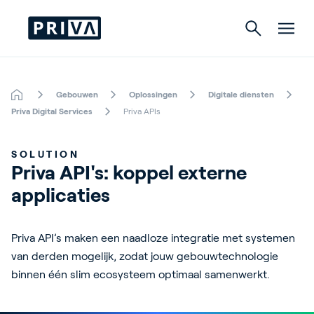
Gebouwen
Oplossingen
Digitale diensten
Tuinbouw
Priva Digital Services
Priva APIs
Gebouwen
SOLUTION
Priva API's: koppel externe 
Indoor Growing
applicaties 
Energy Solutions
Priva API’s maken een naadloze integratie met systemen
van derden mogelijk, zodat jouw gebouwtechnologie
binnen één slim ecosysteem optimaal samenwerkt.
Over Priva
Careers