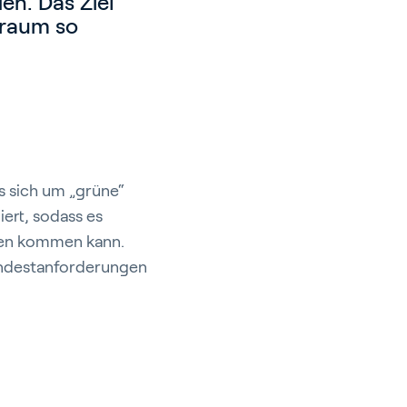
n. Das Ziel
traum so
s sich um „grüne“
iert, sodass es
gen kommen kann.
indestanforderungen