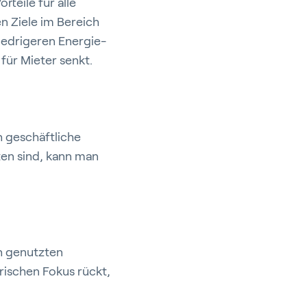
teile für alle
n Ziele im Bereich
iedrigeren Energie-
für Mieter senkt.
port
h geschäftliche
ten sind, kann man
ch genutzten
rischen Fokus rückt,