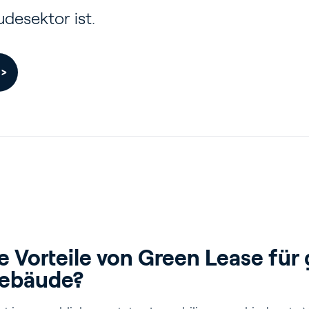
desektor ist.
 >
rtenbau
ebäude
e Vorteile von Green Lease für
Gebäude?