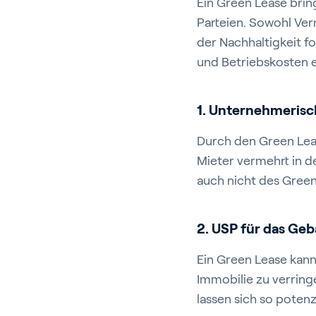
In
Ein Green Lease brin
Parteien. Sowohl Ver
der Nachhaltigkeit f
und Betriebskosten e
1. Unternehmeris
Über Pr
Durch den Green Leas
Karrier
Mieter vermehrt in d
Kontac
auch nicht des Gree
2. USP für das Ge
Ein Green Lease kann
Immobilie zu verring
lassen sich so poten