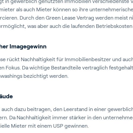
door Growing
gt in gewerblich genutzten Immobilien verschiedenste Vor
mieter als auch Mieter können so ihre unternehmerische
orcieren. Durch den Green Lease Vertrag werden meist n
rmöglicht, was aber auch die laufenden Betriebskosten 
cher Imagegewinn
iva
Blog
Service und Sup
e rückt Nachhaltigkeit für Immobilienbesitzer und auc
e
Kundenreferenzen
Partners
en Fokus. Da wichtige Bestandteile vertraglich festgehal
t
Events
Academy
nwashings bezichtigt werden.
bäude
 auch dazu beitragen, den Leerstand in einer gewerbli
ern. Da Nachhaltigkeit immer stärker in den unternehme
zielle Mieter mit einem USP gewinnen.