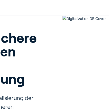
ichere
nen
erung
alisierung der
cheren