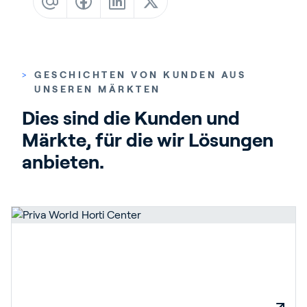
Blog
Kundenreferenzen
Events
>
GESCHICHTEN VON KUNDEN AUS
Service und Support
UNSEREN MÄRKTEN
Partners
Dies sind die Kunden und 
Academy
Märkte, für die wir Lösungen 
anbieten.
Anmelden
Deutsch