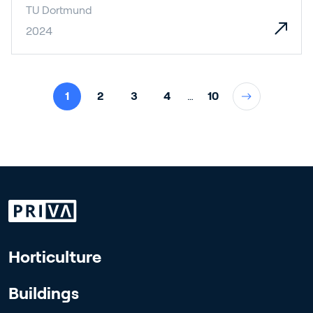
TU Dortmund
2024
1
2
3
4
…
10
Horticulture
Buildings