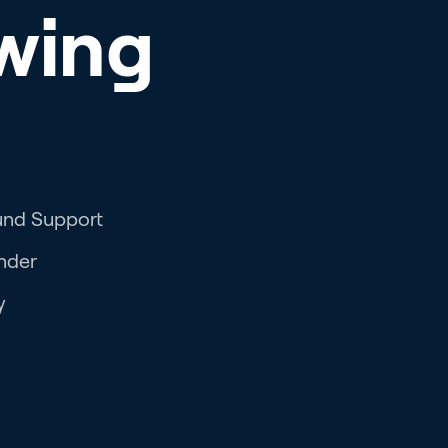
wing
und Support
inder
y