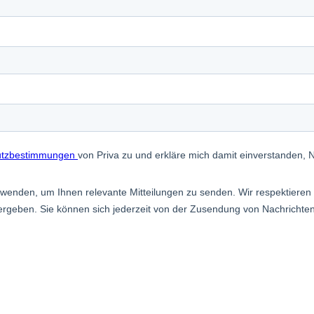
door Growing
iva
Blog
Service und Sup
e
Kundenreferenzen
Partners
t
Events
Academy