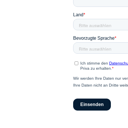
In
Über Pr
Karrier
Kontac