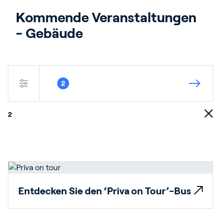
Blog
Kommende Veranstaltungen 
Kundenreferenzen
- Gebäude
Events
Service und Support
Partners
2
Academy
2
Anmelden
Deutsch
Entdecken Sie den ‘Priva on Tour’-Bus