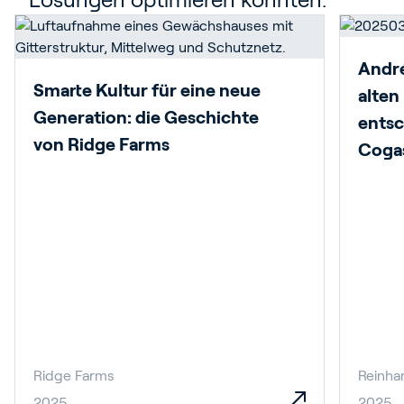
André
Smarte Kultur für eine neue
alten
Generation: die Geschichte
entsc
von Ridge Farms
Cogas
Ridge Farms
Reinha
2025
2025