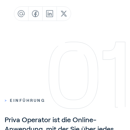
Blog
Kundenreferenzen
Events
Service und Support
Partners
Academy
Anmelden
>
EINFÜHRUNG
Deutsch
Priva Operator ist die Online-
Anwendung, mit der Sie über jedes 