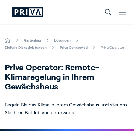
Gartenbau
Lösungen
Gartenbau
Digitale Dienstleistungen
Priva Connected
Priva Operator
Gebäude
Priva Operator: Remote-
Indoor Growing
Klimaregelung in Ihrem 
Gewächshaus
Regeln Sie das Klima in Ihrem Gewächshaus und steuern
Über Priva
Sie Ihren Betrieb von unterwegs
Karriere
Kontact