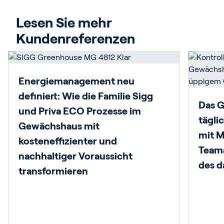
Lesen Sie mehr 
Kundenreferenzen
Energiemanagement neu
definiert: Wie die Familie Sigg
Das G
und Priva ECO Prozesse im
tägli
Gewächshaus mit
mit M
kosteneffizienter und
Teama
nachhaltiger Voraussicht
des d
transformieren