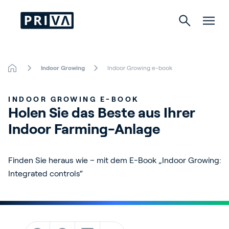
Indoor Growing
Indoor Growing e-book
Gartenbau
INDOOR GROWING E-BOOK
Gebäude
Holen Sie das Beste aus Ihrer 
Indoor Farming-Anlage
Indoor Growing
Finden Sie heraus wie – mit dem E-Book „Indoor Growing:
Integrated controls“
Über Priva
Karriere
Kontact