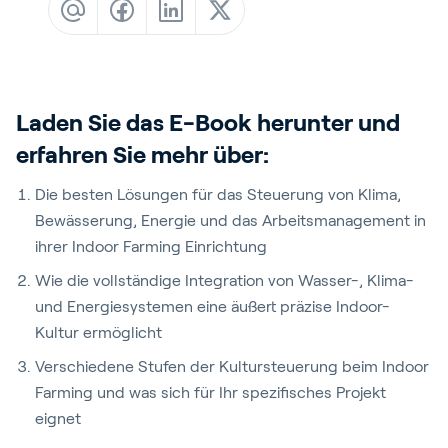
Blog
Kundenreferenzen
Events
Laden Sie das E-Book herunter und
Service und Support
erfahren Sie mehr über:
Partners
Die besten Lösungen für das Steuerung von Klima,
Academy
Bewässerung, Energie und das Arbeitsmanagement in
ihrer Indoor Farming Einrichtung
Wie die vollständige Integration von Wasser-, Klima-
Anmelden
und Energiesystemen eine äußert präzise Indoor-
Kultur ermöglicht
Verschiedene Stufen der Kultursteuerung beim Indoor
Deutsch
Farming und was sich für Ihr spezifisches Projekt
eignet