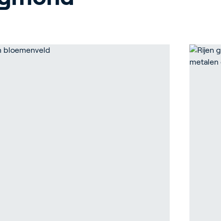
uinbouw
ebouwen
door Growing