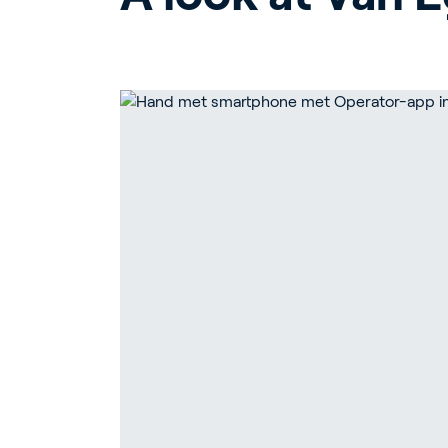
T
G
In