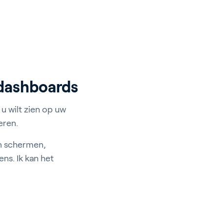
 dashboards
u wilt zien op uw
eren.
en schermen,
ns. Ik kan het