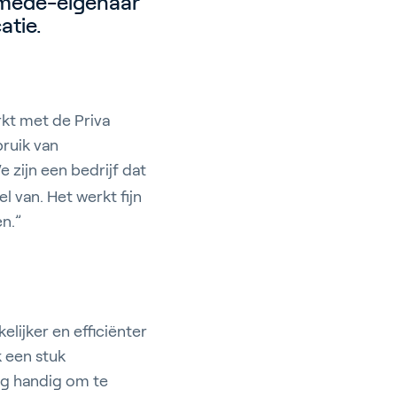
 mede-eigenaar
atie.
rkt met de Priva
bruik van
zijn een bedrijf dat
 van. Het werkt fijn
n.”
lijker en efficiënter
 een stuk
erg handig om te