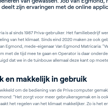
beheren van gewassen. Job van Egmond,
, deelt zijn ervaringen met de online applic
 is al sinds 1987 Priva-gebruiker. Het familiebedrijf we
ling van het klimaat. Sinds eind 2020 maken ze ook ge
 van Egmond, mede-eigenaar Van Egmond Matricaria: “We 
om met de tijd mee te gaan en Operator is daar onderdeel
tuigd dat we in de tuinbouw allemaal deze kant op moete
k en makkelijk in gebruik
twikkeld om de bediening van de Priva computer gemakke
gmond: “Het zorgt voor meer gebruikersgemak en is ook
aakt het regelen van het klimaat makkelijker. Zo is het 