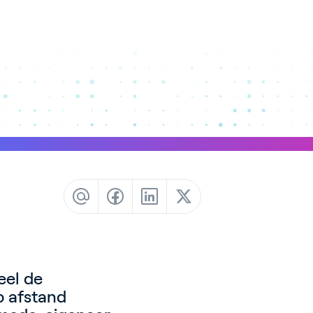
eel de
p afstand