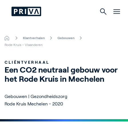
Klantverhalen
Gebouwen
Tuinbouw
Rode Kruis - Vlaanderen
Gebouwen
CLIËNTVERHAAL
Een CO2 neutraal gebouw voor 
Indoor Growing
het Rode Kruis in Mechelen
Energy Solutions
Gebouwen | Gezondheidszorg
Rode Kruis Mechelen - 2020
Over Priva
Careers