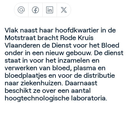
Contact
Blog
Customer Stories
Vlak naast haar hoofdkwartier in de
Events
Motstraat bracht Rode Kruis
Vlaanderen de Dienst voor het Bloed
Service and Support
onder in een nieuw gebouw. De dienst
Partners
staat in voor het inzamelen en
verwerken van bloed, plasma en
Academy
bloedplaatjes en voor de distributie
naar ziekenhuizen. Daarnaast
beschikt ze over een aantal
hoogtechnologische laboratoria.
Inloggen
Nederlands