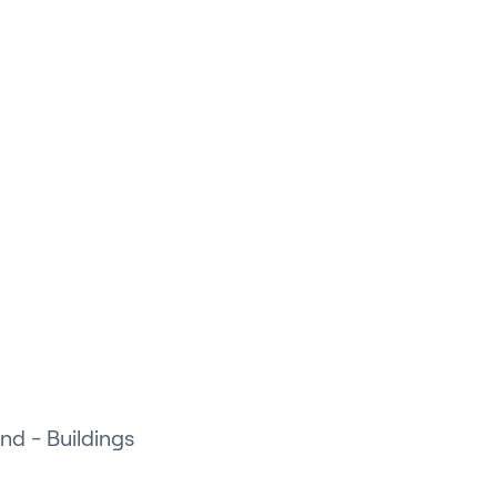
r
pport
nd - Buildings