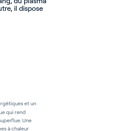
sang, du plasma
tre, il dispose
ergétiques et un
ue qui rend
superflue. Une
es à chaleur