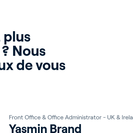
lture d’intérieu
plus 
 ? Nous 
x de vous 
riva
Blog
Service and Su
s
Customer Stories
Partnerfinder
t
Events
Academy
Front Office & Office Administrator - UK & Irela
Yasmin Brand