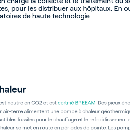
en charge la collecte et le traitement du 
es, pour les distribuer aux hôpitaux. En ou
ratoires de haute technologie.
haleur
est neutre en CO2 et est
certifié BREEAM
. Des pieux én
r air-terre alimentent une pompe à chaleur géothermiq
ustibles fossiles pour le chauffage et le refroidissement 
aleur se met en route en périodes de pointe. Les pomp