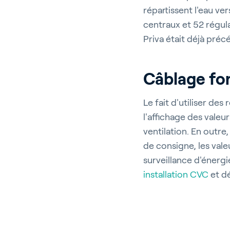
répartissent l'eau ver
centraux et 52 régula
Priva était déjà pré
Câblage fo
Le fait d'utiliser d
l'affichage des valeu
ventilation. En outre
Ho
de consigne, les val
surveillance d'énerg
installation CVC
et dé
Bâ