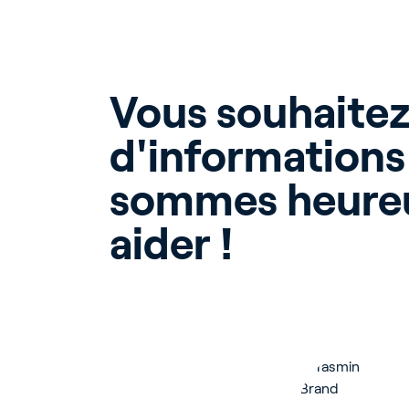
Cu
Vous souhaitez 
d'informations
sommes heureu
About P
aider !
Career
Contac