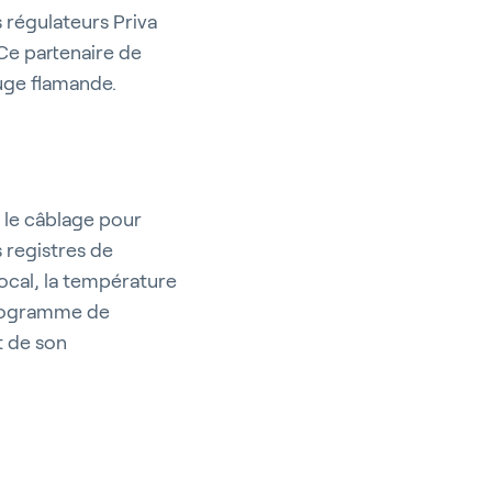
s régulateurs Priva
 Ce partenaire de
uge flamande.
 le câblage pour
 registres de
local, la température
 programme de
t de son