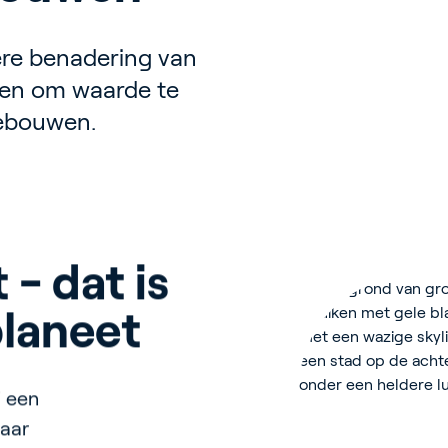
tere benadering van
en om waarde te
gebouwen.
- dat is 
ing die 
angdurige 
 van 
rect 
laneet 
nnig is 
rdelen
astructuur 
investering
es en 
eel
j een
 kunt
w
jaar
 en
uw