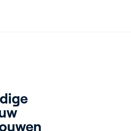
ergy Solutions
iva
Blog
Service and Supp
s
Customer Stories
Partners
t
Events
Academy
dige 
uw 
bouwen 