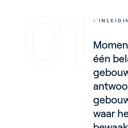
>
INLEIDI
Momente
één bel
gebouwe
antwoor
gebouwt
waar he
bewaak