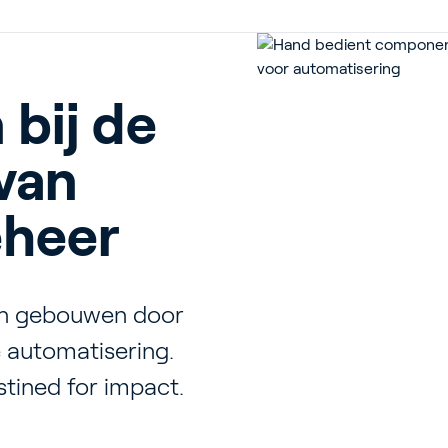
 bij de
uinbouw
van
heer
ebouwen
en gebouwen door
 automatisering.
tined for impact.
door Growing