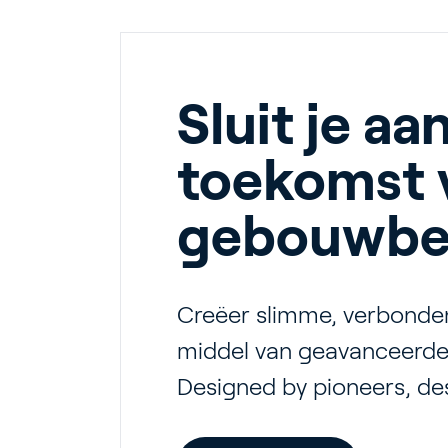
Sluit je aan
T
toekomst 
gebouwbe
G
Creëer slimme, verbond
middel van geavanceerde
Designed by pioneers, des
In