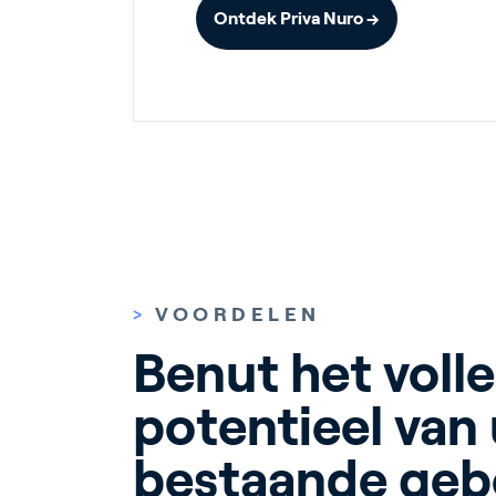
Ontdek Priva Nuro →
En
Over Pr
Career
>
VOORDELEN
Contac
Benut het volle
potentieel van 
bestaande ge