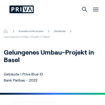
Kundenreferenzen
Gebäude
Gartenbau
Gelungenes Umbau-Projekt in Basel
Gebäude
Gelungenes Umbau-Projekt in 
Basel
Indoor Growing
Gebäude | Priva Blue ID
Bank Paribas - 2022
Über Priva
Karriere
Kontact