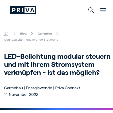
Blog
Gartenbau
Gartenbau
Connext: LED modulierende Steuerung
Gebäude
LED-Belichtung modular steuern 
und mit Ihrem Stromsystem 
Indoor Growing
verknüpfen - ist das möglich?
Gartenbau | Energiewende | Priva Connext
Über Priva
14 November 2022
Karriere
Kontact