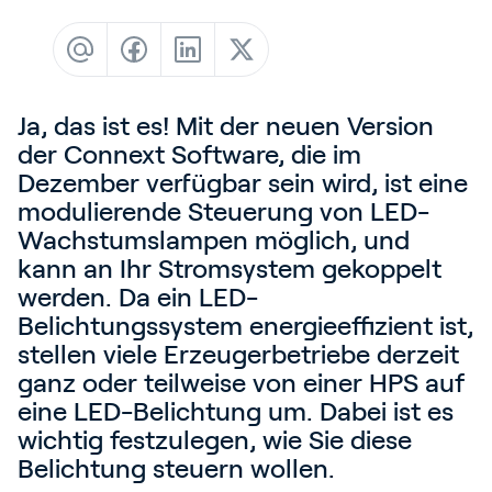
Blog
Kundenreferenzen
Events
Ja, das ist es! Mit der neuen Version
Service und Support
der Connext Software, die im
Partners
Dezember verfügbar sein wird, ist eine
modulierende Steuerung von LED-
Academy
Wachstumslampen möglich, und
kann an Ihr Stromsystem gekoppelt
werden. Da ein LED-
Belichtungssystem energieeffizient ist,
Anmelden
stellen viele Erzeugerbetriebe derzeit
ganz oder teilweise von einer HPS auf
eine LED-Belichtung um. Dabei ist es
Deutsch
wichtig festzulegen, wie Sie diese
Belichtung steuern wollen.