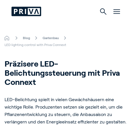
Blog
Gartenbau
Gartenbau
LED lighting control with Priva Connext
Gebäude
Präzisere LED-
Belichtungssteuerung mit Priva 
Indoor Growing
Connext 
LED-Belichtung spielt in vielen Gewächshäusern eine
Über Priva
wichtige Rolle. Produzenten setzen sie gezielt ein, um die
Karriere
Pflanzenentwicklung zu steuern, die Anbausaison zu
verlängern und den Energieeinsatz effizienter zu gestalten.
Kontact