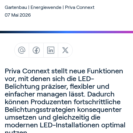
Blog
Gartenbau | Energiewende | Priva Connext
07 Mai 2026
Kundenreferenzen
Events
Service und Support
Partners
Academy
Priva Connext stellt neue Funktionen
vor, mit denen sich die LED-
Belichtung präziser, flexibler und
Anmelden
einfacher managen lässt. Dadurch
können Produzenten fortschrittliche
Belichtungsstrategien konsequenter
Deutsch
umsetzen und gleichzeitig die
modernen LED-Installationen optimal
nutzen.