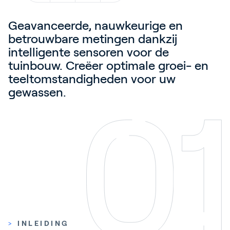
Contact
Geavanceerde, nauwkeurige en
Blog
betrouwbare metingen dankzij
Customer Stories
intelligente sensoren voor de
tuinbouw. Creëer optimale groei- en
Events
teeltomstandigheden voor uw
Service and Support
gewassen.
Partners
Academy
Inloggen
Nederlands
>
INLEIDING