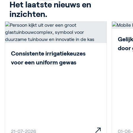
Het laatste nieuws en 
inzichten.
Gelij
door 
Consistente irrigatiekeuzes
voor een uniform gewas
21-07-2026
01-06