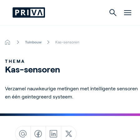
Tuinbouw
Kas-sensoren
Tuinbouw
THEMA
Gebouwen
Kas-sensoren
Indoor Growing
Verzamel nauwkeurige metingen met intelligente sensoren
Energy Solutions
en één geïntegreerd systeem.
Over Priva
Careers