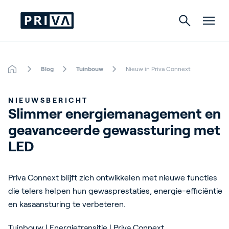
Blog
Tuinbouw
Nieuw in Priva Connext
Tuinbouw
NIEUWSBERICHT
Gebouwen
Slimmer energiemanagement en 
geavanceerde gewassturing met 
Indoor Growing
LED 
Energy Solutions
Priva Connext blijft zich ontwikkelen met nieuwe functies
die telers helpen hun gewasprestaties, energie-efficiëntie
Over Priva
en kasaansturing te verbeteren.
Careers
Tuinbouw | Energietransitie | Priva Connext