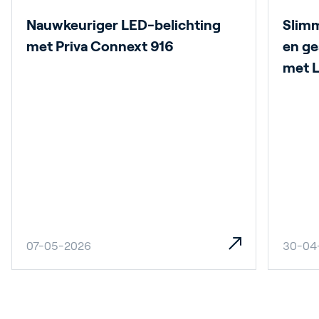
Nauwkeuriger LED-belichting
Slim
met Priva Connext 916
en ge
met 
07-05-2026
30-04