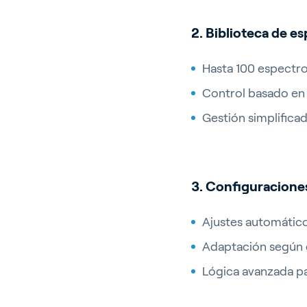
2. Biblioteca de e
Acerca 
Hasta 100 espectr
Contac
Control basado en 
Oferta
Gestión simplifica
Partner
3. Configuraciones
Ajustes automátic
Adaptación según c
Lógica avanzada pa