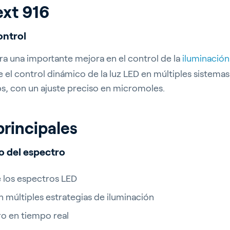
xt
916
ontrol
a una importante mejora en el control de la
iluminació
 el control dinámico de la luz LED en múltiples sistemas
ips, con un ajuste preciso en micromoles.
rticultura
principales
o del espectro
e los espectros LED
ltivo de interio
 múltiples estrategias de iluminación
ro en tiempo real