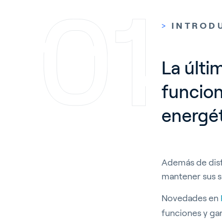
>
INTROD
La últi
funcion
energét
Además de disfr
mantener sus s
Novedades en
funciones y ga