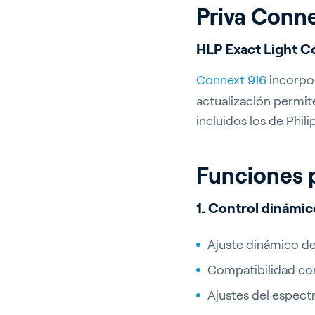
Priva
Conne
HLP Exact Light C
Connext 916
incorpor
actualización permite
incluidos los de Phil
Ho
Funciones 
1. Control dinámic
Ajuste dinámico d
Cu
Compatibilidad con
Ajustes del espect