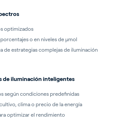
spectros
de Priva
os optimizados
to
porcentajes o en niveles de µmol
s de empleo
da de estrategias complejas de iluminación
finder
 de iluminación inteligentes
os según condiciones predefinidas
ultivo, clima o precio de la energía
ra optimizar el rendimiento