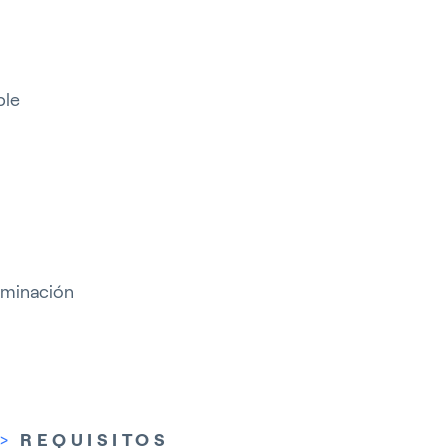
ble
luminación
>
REQUISITOS