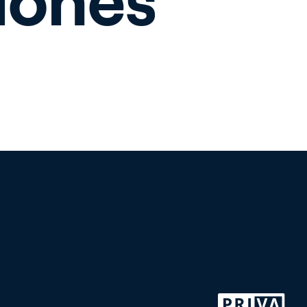
niones
r