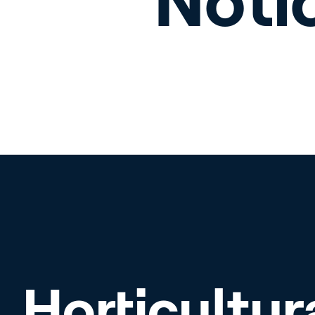
Notic
Ho
Cu
Horticultur
Acerca 