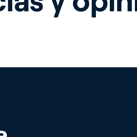
ias y opi
rticultura
ltivo de interio
a
de Priva