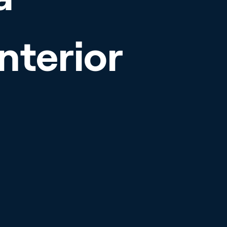
to
s de empleo
interior
finder