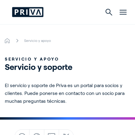
Servicio y apoyo
Horticultura
SERVICIO Y APOYO
Cultivo de interior
Servicio y soporte
El servicio y soporte de Priva es un portal para socios y
Acerca de Priva
clientes. Puede ponerse en contacto con un socio para
muchas preguntas técnicas.
Contacto
Ofertas de empleo
Partnerfinder