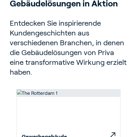
Gebäudelösungen in Aktion
Blog
Kundenreferenzen
Entdecken Sie inspirierende
Events
Kundengeschichten aus
Service und Support
verschiedenen Branchen, in denen
Partners
die Gebäudelösungen von Priva
Academy
eine transformative Wirkung erzielt
haben.
Anmelden
Deutsch
Gewerbegebäude