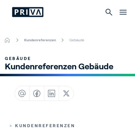
Kundenreferenzen
Gebäude
Gartenbau
GEBÄUDE
Gebäude
Kundenreferenzen Gebäude
Indoor Growing
Über Priva
Karriere
>
KUNDENREFERENZEN
Kontact