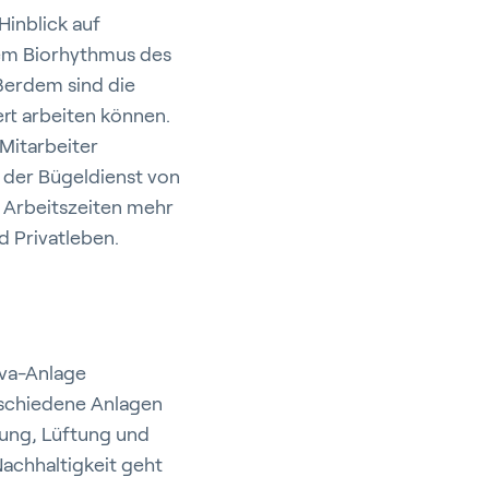
inblick auf
dem Biorhythmus des
ßerdem sind die
ert arbeiten können.
 Mitarbeiter
d der Bügeldienst von
r Arbeitszeiten mehr
d Privatleben.
iva-Anlage
rschiedene Anlagen
lung, Lüftung und
Nachhaltigkeit geht