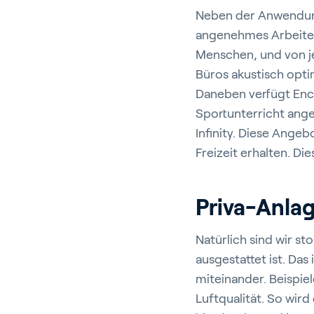
Neben der Anwendung
angenehmes Arbeiten
Menschen, und von j
Büros akustisch optim
Daneben verfügt Encon
Sportunterricht ange
Infinity. Diese Ange
Ga
Freizeit erhalten. Di
Priva-Anla
G
Natürlich sind wir st
ausgestattet ist. D
miteinander. Beispie
Luftqualität. So wir