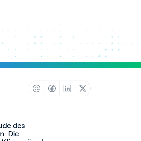
Newsletter
Gebäudeautomation
äude des
n. Die