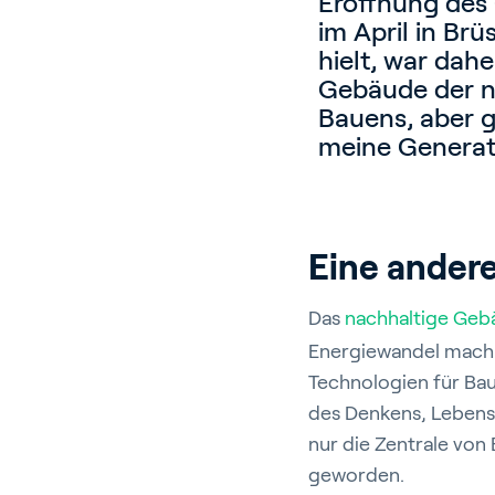
Eröffnung des
im April in Brü
hielt, war dahe
Gebäude der nä
Bauens, aber g
meine Generati
Eine ander
Das
nachhaltige Geb
Energiewandel machb
Technologien für Ba
des Denkens, Lebens 
nur die Zentrale von
geworden.