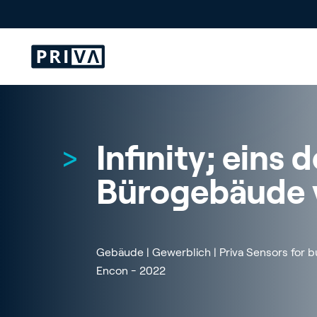
>
>
>
THEMEN
THEMEN
THEMEN
Gewächshaussteuerung
Gebäudewert erhöhen
Pflanzenvermerhrung
Infinity; eins 
Gewächshaus-Sensoren
Net Zero
Indoor-Farming-Forschung
Gewächshaus Bewässerung
Komfort & Wohlbefinden
Integrierte Klimakontrolle
Bürogebäude 
Datengetrieben Gewächshaus
Betriebliche Effizienz
Zentrale Indoor-Bewässerung
Kultur- und Arbeitsabläufe
Smart Building
Projektberatung und Support
Energieverwaltung im Gewächshaus
Connected Buildings
Gebäude | Gewerblich | Priva Sensors for bu
Alle anzeigen
Encon - 2022
Alle anzeigen
Alle anzeigen