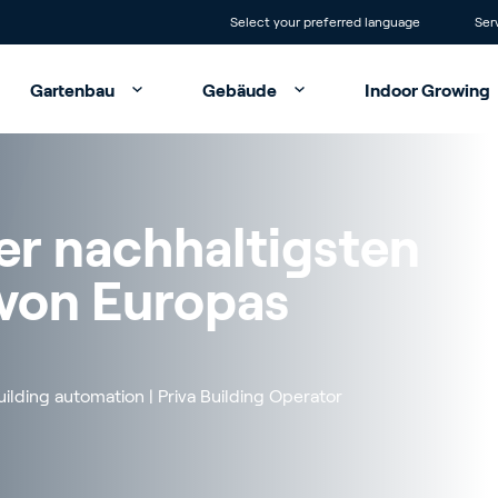
Select your preferred language
Ser
Gartenbau
Gebäude
Indoor Growing
>
>
>
GEWÄCHSHAUS
LÖSUNGEN FÜ
LÖSUNGEN
Klimamanagement
Priva Blue ID
Priva Blue ID C-line
der nachhaltigsten 
Digitale Dienstleist
Priva Comforte
Priva Blue ID S-line
Bewässerungssyst
Priva Nuro
Priva Operator
von Europas
Gewächshäus Sens
Priva Digital Servic
Priva Vialux-Line
Arbeit & Crop Man
Priva Touchpoint
Priva Nutri-Line
Priva ecoBuilding
Compri HX Migrati
ilding automation | Priva Building Operator
Alle Lösungen anze
Alle Lösungen anze