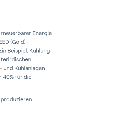
erneuerbarer Energie
EED (Gold)-
Ein Beispiel: Kühlung
nterirdischen
- und Kühlanlagen
n 40% für die
r produzieren