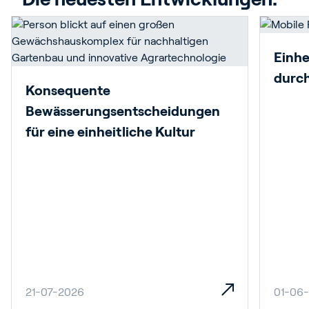
Einhe
durch
Konsequente
Bewässerungsentscheidungen
für eine einheitliche Kultur
21-07-2026
01-06