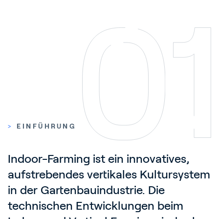
Blog
Kundenreferenzen
Events
Service und Support
Partners
Academy
>
EINFÜHRUNG
Anmelden
Indoor-Farming ist ein innovatives, 
aufstrebendes vertikales Kultursystem 
Deutsch
in der Gartenbauindustrie. Die 
technischen Entwicklungen beim 