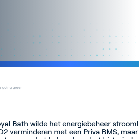
e going green
yal Bath wilde het energiebeheer strooml
CO2 verminderen met een Priva BMS, maa