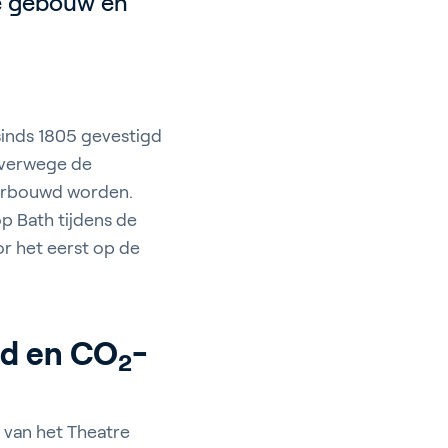
he gebouw en
sinds 1805 gevestigd
alverwege de
herbouwd worden.
 Bath tijdens de
r het eerst op de
ud en CO
-
2
 van het Theatre