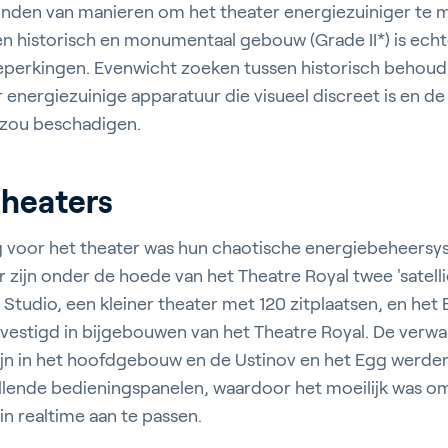
vinden van manieren om het theater energiezuiniger te
. Een historisch en monumentaal gebouw (Grade II*) is e
perkingen. Evenwicht zoeken tussen historisch behou
energiezuinige apparatuur die visueel discreet is en de
 zou beschadigen.
-theaters
 voor het theater was hun chaotische energiebeheersys
r zijn onder de hoede van het Theatre Royal twee 'satell
Studio, een kleiner theater met 120 zitplaatsen, en het
gevestigd in bijgebouwen van het Theatre Royal. De verw
ijn in het hoofdgebouw en de Ustinov en het Egg werde
illende bedieningspanelen, waardoor het moeilijk was 
 in realtime aan te passen.