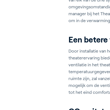
van elk van de drie 
omgevingsomstandighe
manager bij het Theat
om in de verwarming 
Een betere 
Door installatie van
theaterervaring bie
ventilatie in het th
temperatuurgegevens
ruimte zijn, zal vanz
mogelijk om de venti
tot het eind comfortab