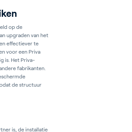
iken
ield op de
aan upgraden van het
en effectiever te
en voor een Priva
 is. Het Priva-
andere fabrikanten.
fgeschermde
odat de structuur
ner is, de installatie