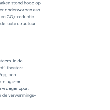
 maken stond hoop op
chter onderworpen aan
d en CO
-reductie
2
 delicate structuur
teem. In de
iet'-theaters
 Egg, een
armings- en
n vroeger apart
om de verwarmings-