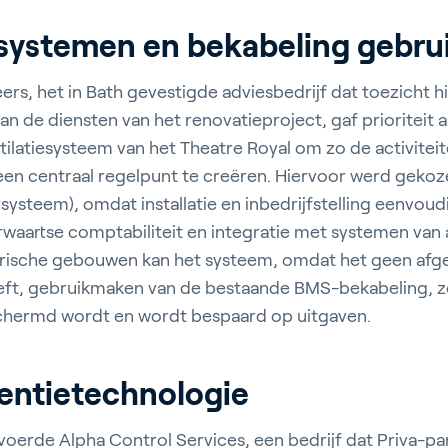
systemen en bekabeling gebru
ers, het in Bath gevestigde adviesbedrijf dat toezicht h
 de diensten van het renovatieproject, gaf prioriteit 
uinbouw
ilatiesysteem van het Theatre Royal om zo de activiteit
en centraal regelpunt te creëren. Hiervoor werd gekoz
teem), omdat installatie en inbedrijfstelling eenvoudig
waartse comptabiliteit en integratie met systemen van 
storische gebouwen kan het systeem, omdat het geen a
ebouwen
eft, gebruikmaken van de bestaande BMS-bekabeling, z
hermd wordt en wordt bespaard op uitgaven.
entietechnologie
door Growing
 voerde Alpha Control Services, een bedrijf dat Priva-part