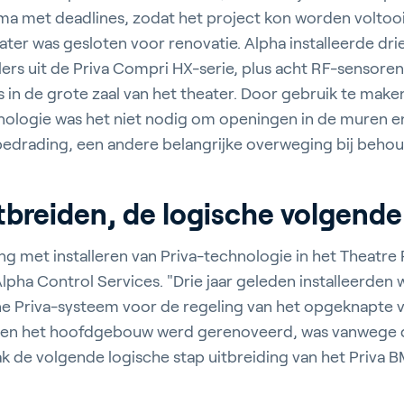
ma met deadlines, zodat het project kon worden voltooi
ter was gesloten voor renovatie. Alpha installeerde dri
ergy Solutions
ers uit de Priva Compri HX-serie, plus acht RF-sensoren
s in de grote zaal van het theater. Door gebruik te make
ologie was het niet nodig om openingen in de muren en
edrading, een andere belangrijke overweging bij behou
iva
Blog
Service and Supp
breiden, de logische volgende
s
Customer Stories
Partners
g met installeren van Priva-technologie in het Theatre 
t
Events
Academy
lpha Control Services. "Drie jaar geleden installeerden 
ne Priva-systeem voor de regeling van het opgeknapte 
Toen het hoofdgebouw werd gerenoveerd, was vanwege
 de volgende logische stap uitbreiding van het Priva B