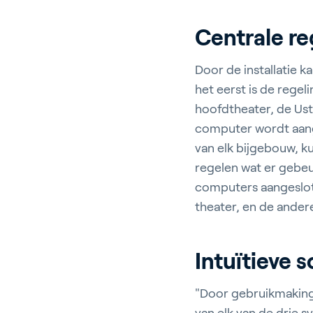
Centrale re
Door de installatie k
het eerst is de regel
hoofdtheater, de Ust
computer wordt aang
van elk bijgebouw, k
regelen wat er gebeu
computers aangeslot
theater, en de ande
Intuïtieve 
"Door gebruikmaking 