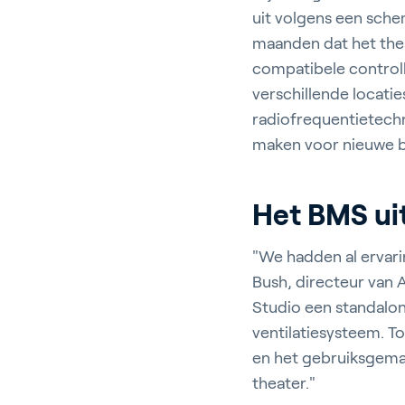
uit volgens een sche
maanden dat het thea
En
compatibele controll
verschillende locatie
radiofrequentietechn
maken voor nieuwe b
Over Pr
Het BMS uit
Career
"We hadden al ervarin
Contac
Bush, directeur van A
Studio een standalo
ventilatiesysteem. 
en het gebruiksgemak
theater."