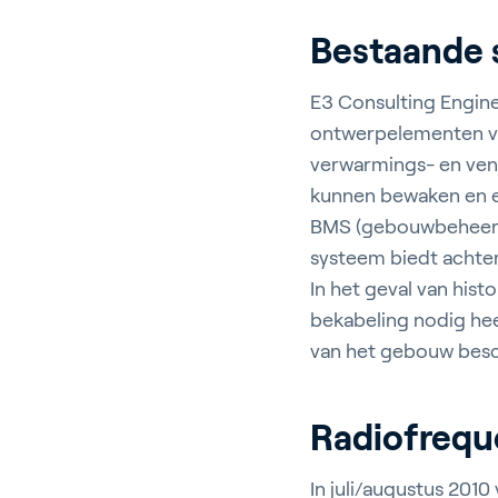
Bestaande 
E3 Consulting Engine
ontwerpelementen van
T
verwarmings- en vent
kunnen bewaken en e
BMS (gebouwbeheersys
systeem biedt achter
In het geval van hi
G
bekabeling nodig he
van het gebouw besc
Radiofrequ
In
In juli/augustus 2010