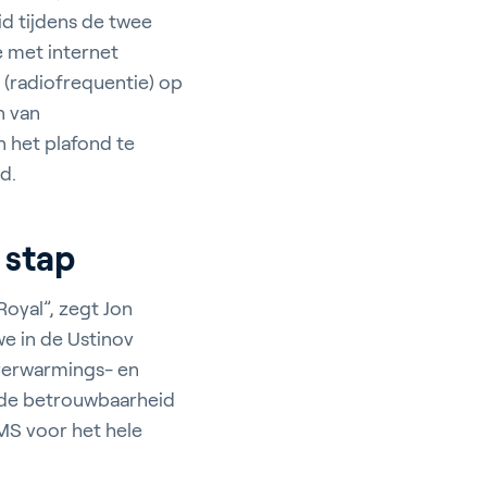
d tijdens de twee
e met internet
 (radiofrequentie) op
n van
 het plafond te
d.
ort
 stap
Royal”, zegt Jon
we in de Ustinov
verwarmings- en
 de betrouwbaarheid
MS voor het hele