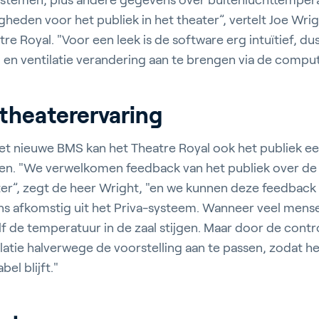
systemen, plus andere gegevens over buitenluchttemper
den voor het publiek in het theater”, vertelt Joe Wrig
re Royal. "Voor een leek is de software erg intuïtief, dus
en ventilatie verandering aan te brengen via de comput
theaterervaring
 het nieuwe BMS kan het Theatre Royal ook het publiek e
den. "We verwelkomen feedback van het publiek over de
eater”, zegt de heer Wright, "en we kunnen deze feedback
 afkomstig uit het Priva-systeem. Wanneer veel mense
elf de temperatuur in de zaal stijgen. Maar door de contro
latie halverwege de voorstelling aan te passen, zodat he
el blijft."