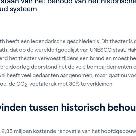
 staan van het behoud van het historisc
ud systeem.
th heeft een legendarische geschiedenis. Dit theater is 
ath, dat op de werelderfgoedlijst van UNESCO staat. H
rd het theater verwoest tijdens een brand en moest 
ereldoorlog doorstond het de vele bombardementen op
oyal heeft veel gedaanten aangenomen, maar gaat nu voo
doel de CO
-voetafdruk met 30% te verkleinen.
2
vinden tussen historisch beho
£ 2,35 miljoen kostende renovatie van het hoofdgebouw