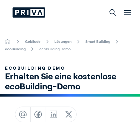
Gebäude
Lösungen
Smart Building
Gartenbau
ecoBuilding
ecoBuilding Demo
Gebäude
ECOBUILDING DEMO
Erhalten Sie eine kostenlose 
Indoor Growing
ecoBuilding-Demo
Über Priva
Karriere
Kontact