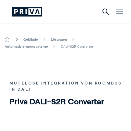
Gebäude
Lösungen
Gartenbau
Automatisierungssysteme
DALI-S2R Converter
Gebäude
Indoor Growing
MÜHELOSE INTEGRATION VON ROOMBUS
IN DALI
Priva DALI-S2R Converter
Über Priva
Karriere
Kontact