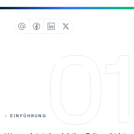
Blog
Kundenreferenzen
Events
Service und Support
Partners
Academy
Anmelden
Deutsch
>
EINFÜHRUNG