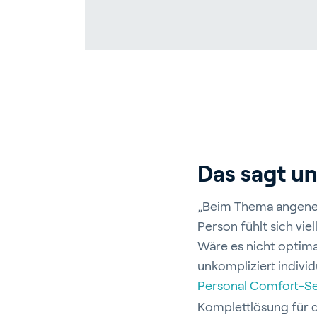
In
Über Pr
Karrier
Das sagt u
Kontac
„Beim Thema angene
Person fühlt sich vie
Wäre es nicht optima
unkompliziert indivi
Personal Comfort-Se
Komplettlösung für d