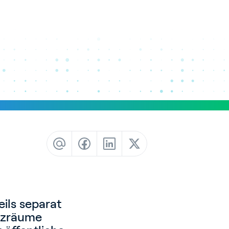
Newsletter
Gebäudeautomation
eils separat
nzräume