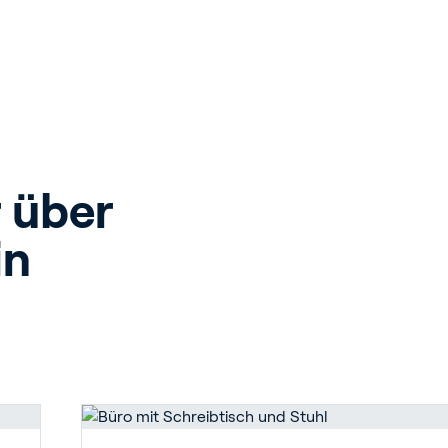
 über 
n 