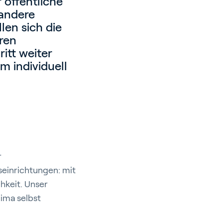
 öffentliche
andere
len sich die
ren
itt weiter
m individuell
r
seinrichtungen: mit
hkeit. Unser
ima selbst