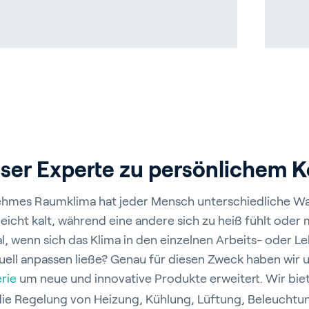
door Growing
iva
Blog
Service und Sup
e
Kundenreferenzen
Partners
nser Experte zu persönlichem 
t
Events
Academy
hmes Raumklima hat jeder Mensch unterschiedliche W
lleicht kalt, während eine andere sich zu heiß fühlt oder
l, wenn sich das Klima in den einzelnen Arbeits- oder 
duell anpassen ließe? Genau für diesen Zweck haben wir 
rie
um neue und innovative Produkte erweitert. Wir bie
ie Regelung von Heizung, Kühlung, Lüftung, Beleuchtung