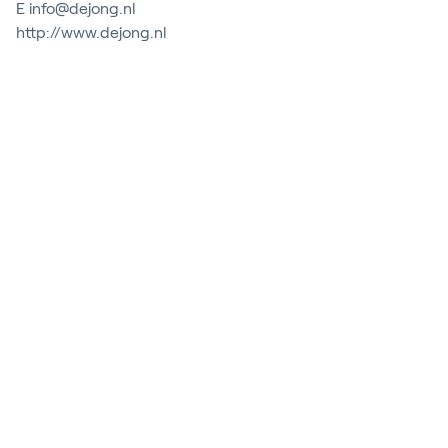
E
info@dejong.nl
Contact
http://www.dejong.nl
Blog
Customer Stories
Events
Service and Support
Partners
Academy
Inloggen
Nederlands