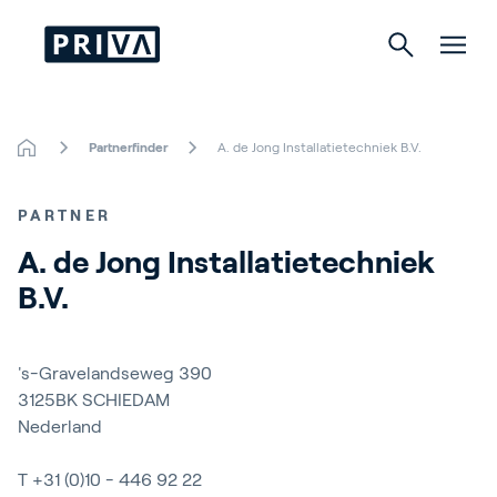
Partnerfinder
A. de Jong Installatietechniek B.V.
Tuinbouw
PARTNER
Gebouwen
A. de Jong Installatietechniek 
Indoor Growing
B.V.
Energy Solutions
's-Gravelandseweg 390
3125BK
SCHIEDAM
Nederland
Over Priva
Careers
T
+31 (0)10 - 446 92 22