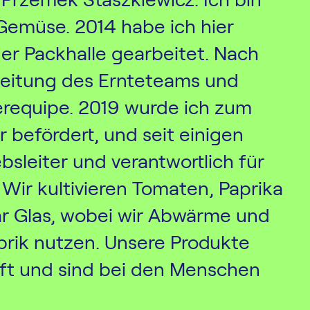
door Growing
 Gemüse. 2014 habe ich hier
er Packhalle gearbeitet. Nach
Leitung des Ernteteams und
erequipe. 2019 wurde ich zum
iva
Blog
Service und Sup
r befördert, und seit einigen
e
Kundenreferenzen
Partners
ebsleiter und verantwortlich für
t
Events
Academy
Wir kultivieren Tomaten, Paprika
r Glas, wobei wir Abwärme und
rik nutzen. Unsere Produkte
ft und sind bei den Menschen