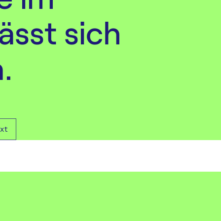
Newsletter
Gebäudeautomation
ässt sich
.
xt