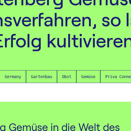
nsverfahren, so l
Erfolg kultivieren
Germany
Gartenbau
Obst
Gemüse
Priva Conne
rg Gemüse in die Welt des