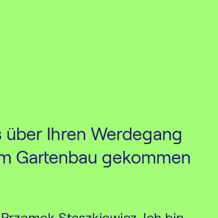
rtenbau
s über Ihren Werdegang
zum Gartenbau gekommen
ebäude
 Przemek Staszkiewicz. Ich bin