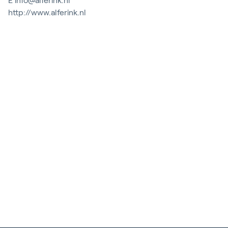
E
info@alferink.nl
Blog
http://www.alferink.nl
Kundenreferenzen
Events
Service und Support
Partners
Academy
Anmelden
Deutsch