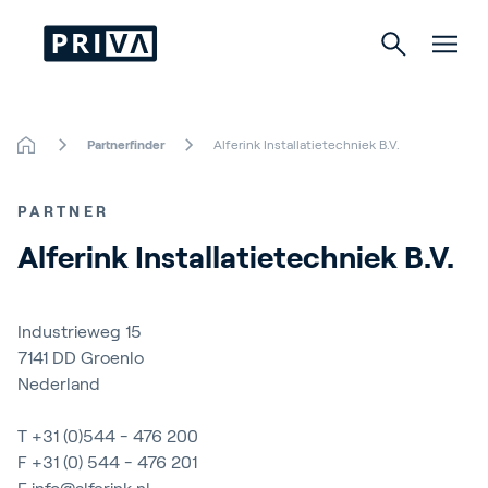
Partnerfinder
Alferink Installatietechniek B.V.
Gartenbau
PARTNER
Gebäude
Alferink Installatietechniek B.V.
Indoor Growing
Industrieweg 15
7141 DD
Groenlo
Nederland
Über Priva
Karriere
T
+31 (0)544 - 476 200
F +31 (0) 544 - 476 201
Kontact