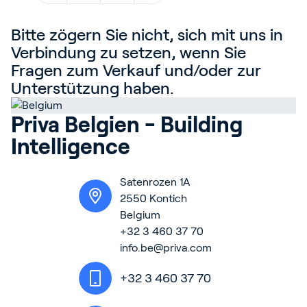
Blog
Bitte zögern Sie nicht, sich mit uns in
Kundenreferenzen
Verbindung zu setzen, wenn Sie
Events
Fragen zum Verkauf und/oder zur
Unterstützung haben.
Service und Support
Partners
Priva Belgien - Building
Academy
Intelligence
Satenrozen 1A
2550 Kontich
Anmelden
Belgium
+32 3 460 37 70
info.be@priva.com
Deutsch
+32 3 460 37 70