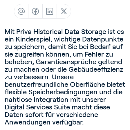
Blog
Kundenreferenzen
Events
Mit Priva Historical Data Storage ist es
Service und Support
ein Kinderspiel, wichtige Datenpunkte
zu speichern, damit Sie bei Bedarf auf
Partners
sie zugreifen können, um Fehler zu
Academy
beheben, Garantieansprüche geltend
zu machen oder die Gebäudeeffizienz
zu verbessern. Unsere
benutzerfreundliche Oberfläche bietet
Anmelden
flexible Speicherbedingungen und die
nahtlose Integration mit unserer
Digital Services Suite macht diese
Deutsch
Daten sofort für verschiedene
Anwendungen verfügbar.