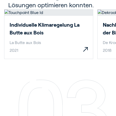
Lösungen optimieren konnten.
Individuelle Klimaregelung La
Nachh
Butte aux Bois
der B
La Butte aux Bois
De Kro
2021
2018