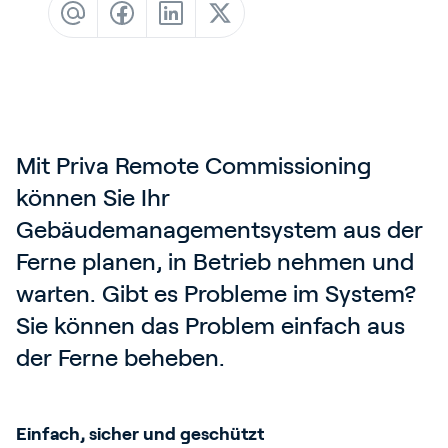
Blog
Kundenreferenzen
Events
Service und Support
Partners
Mit Priva Remote Commissioning 
können Sie Ihr 
Academy
Gebäudemanagementsystem aus der 
Ferne planen, in Betrieb nehmen und 
warten. Gibt es Probleme im System? 
Anmelden
Sie können das Problem einfach aus 
der Ferne beheben.
Deutsch
Einfach, sicher und geschützt