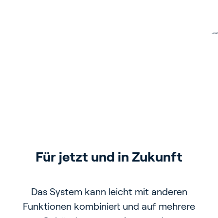
Mehrbenutzer 
Für jetzt und in Zukunft
Optimal gesichert
Betriebssystem
Dank hoch entwickelter Sicherheitsfunktionen
Das System kann leicht mit anderen
ist unautorisierter Datenverkehr von außen
Funktionen kombiniert und auf mehrere
Mehrere Benutzer können sich gleichzeitig