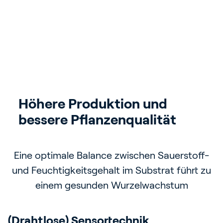
Höhere Produktion und 
Umweltverträglich und 
Steuerung einer größeren 
Drahtlose Sensortechnik
bessere Pflanzenqualität
nachhaltig
Anbaufläche
Analysieren Sie drahtlos den
Feuchtigkeitsgehalts des Substrats
Das Modul schont die Ressourcen durch einen
Eine optimale Balance zwischen Sauerstoff-
Das Modul vereinfacht das
Bewässerungsmanagement für verschiedene
und Feuchtigkeitsgehalt im Substrat führt zu
geringeren Wasser- und Düngemitteleinsatz
einem gesunden Wurzelwachstum
Kulturen
(Drahtlose) Sensortechnik