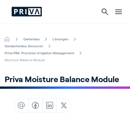
Gartenbau
Lösungen
Gartenbau
Gewächshäus Sensoren
Priva PIM: Precision Irrigation Management
Gebäude
Moisture Balance Module
Indoor Growing
Priva Moisture Balance Module
Über Priva
Karriere
Kontact