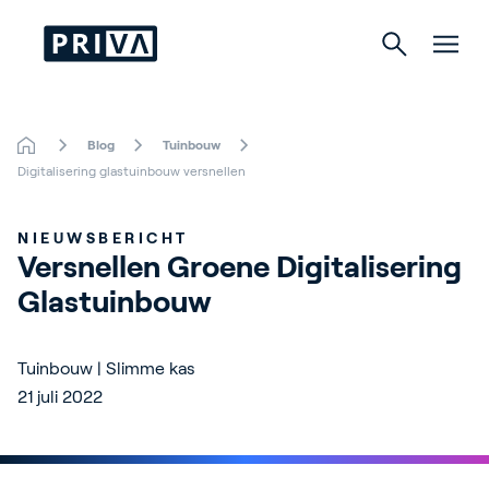
Blog
Tuinbouw
Tuinbouw
Digitalisering glastuinbouw versnellen
Gebouwen
NIEUWSBERICHT
Versnellen Groene Digitalisering 
Indoor Growing
Glastuinbouw
Energy Solutions
Tuinbouw | Slimme kas
21 juli 2022
Over Priva
Careers