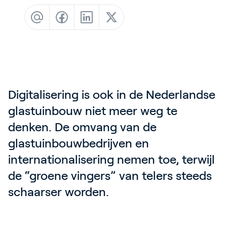
Contact
Blog
Customer Stories
Events
Service and Support
Digitalisering is ook in de Nederlandse 
Partners
glastuinbouw niet meer weg te 
Academy
denken. De omvang van de 
glastuinbouwbedrijven en 
internationalisering nemen toe, terwijl 
Inloggen
de “groene vingers” van telers steeds 
schaarser worden. 
Nederlands