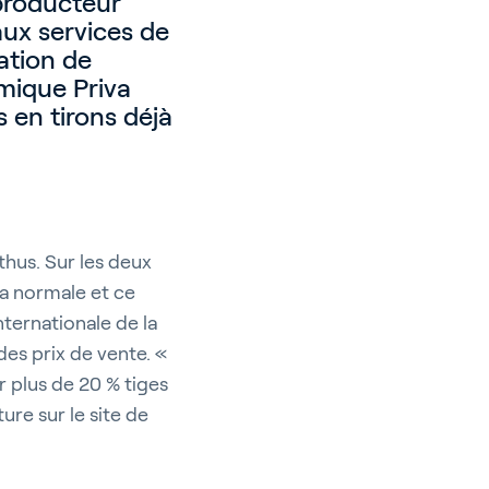
 producteur
aux services de
ation de
omique Priva
s en tirons déjà
thus. Sur les deux
la normale et ce
nternationale de la
es prix de vente. «
 plus de 20 % tiges
ure sur le site de