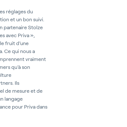
les réglages du
ion et un bon suivi.
on partenaire Stolze
es avec Priva »,
e fruit d’une
a. Ce qui nous a
comprennent vraiment
mmers qu’à son
lture
ners. Ils
iel de mesure et de
un langage
mance pour Priva dans