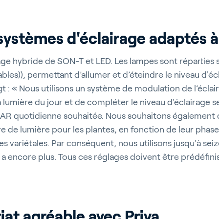
lture d’intérieu
stèmes d'éclairage adaptés à 
irage hybride de SON-T et LED. Les lampes sont réparties 
les)), permettant d’allumer et d’éteindre le niveau d'éc
riva
Blog
Service and Su
ugt : « Nous utilisons un système de modulation de l’éclai
a lumière du jour et de compléter le niveau d'éclairage s
s
Customer Stories
Partnerfinder
AR quotidienne souhaitée. Nous souhaitons également d
t
Events
Academy
e de lumière pour les plantes, en fonction de leur ph
es variétales. Par conséquent, nous utilisons jusqu'à seiz
y en a encore plus. Tous ces réglages doivent être prédéfin
iat agréable avec Priva