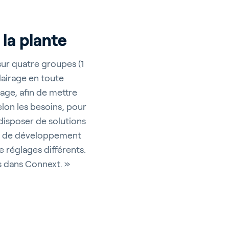
r
la plante
sur quatre groupes (1
lairage en toute
pport
rage, afin de mettre
elon les besoins, pour
isposer de solutions
ase de développement
e réglages différents.
is dans Connext. »