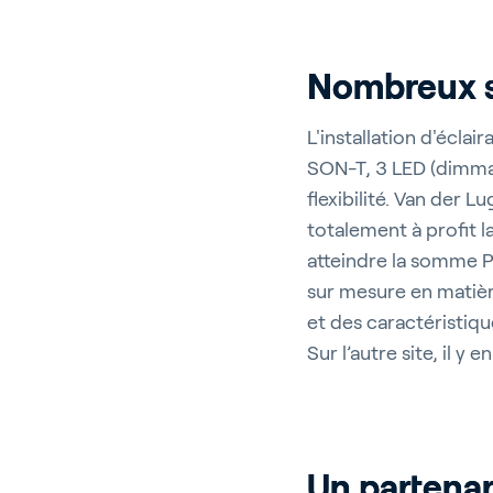
Cu
Nombreux sy
L'installation d'écla
SON-T, 3 LED (dimmab
About P
flexibilité. Van der L
totalement à profit l
Career
atteindre la somme P
Contac
sur mesure en matièr
et des caractéristiqu
Sur l’autre site, il 
Un partenar