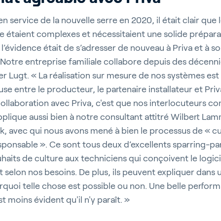
 service de la nouvelle serre en 2020, il était clair que 
re étaient complexes et nécessitaient une solide préparat
 l’évidence était de s’adresser de nouveau à Priva et à s
« Notre entreprise familiale collabore depuis des décenni
r Lugt. « La réalisation sur mesure de nos systèmes est l
se entre le producteur, le partenaire installateur et Priv
 collaboration avec Priva, c'est que nos interlocuteurs 
pplique aussi bien à notre consultant attitré Wilbert La
k, avec qui nous avons mené à bien le processus de « cu
onsable ». Ce sont tous deux d’excellents sparring-part
haits de culture aux techniciens qui conçoivent le logic
 selon nos besoins. De plus, ils peuvent expliquer dans 
uoi telle chose est possible ou non. Une belle perfor
t moins évident qu'il n'y paraît. »