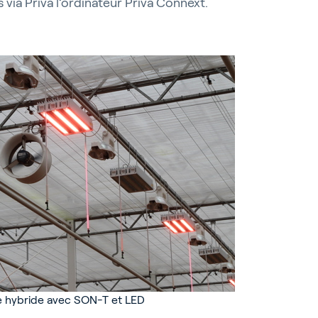
s via Priva l’ordinateur Priva Connext.
rticulture
timents
age hybride avec SON-T et LED