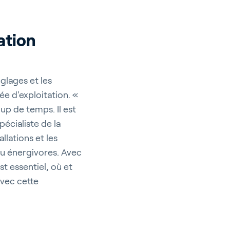
ation
églages et les
e d'exploitation. «
up de temps. Il est
écialiste de la
lations et les
eu énergivores. Avec
t essentiel, où et
avec cette