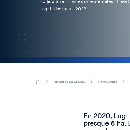
Horticulture | Plantes ornementales | Priva 
Lugt Lisianthus - 2023
Histoires de clients
Horticulture
En 2020, Lugt 
presque 6 ha. L