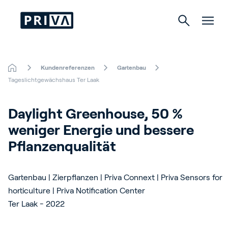
Kundenreferenzen
Gartenbau
Gartenbau
Tageslichtgewächshaus Ter Laak
Gebäude
Daylight Greenhouse, 50 % 
weniger Energie und bessere 
Indoor Growing
Pflanzenqualität
Gartenbau | Zierpflanzen | Priva Connext | Priva Sensors for
Über Priva
horticulture | Priva Notification Center
Karriere
Ter Laak - 2022
Kontact