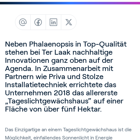
Blog
Kundenreferenzen
Events
Service und Support
Neben Phalaenopsis in Top-Qualität
Partners
stehen bei Ter Laak nachhaltige
Innovationen ganz oben auf der
Academy
Agenda. In Zusammenarbeit mit
Partnern wie Priva und Stolze
Installatietechniek errichtete das
Unternehmen 2018 das allererste
Anmelden
„Tageslichtgewächshaus“ auf einer
Fläche von über fünf Hektar.
Deutsch
Das Einzigartige an einem Tageslichtgewächshaus ist die
Möglichkeit, einfallendes Sonnenlicht in Energie