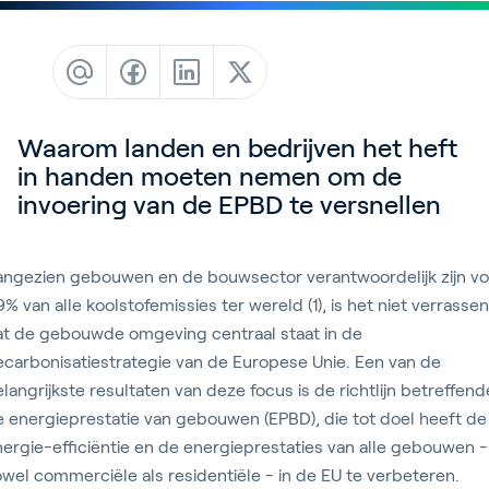
Contact
Blog
Customer Stories
Events
Waarom landen en bedrijven het heft
in handen moeten nemen om de
Service and Support
invoering van de EPBD te versnellen
Partners
Academy
angezien gebouwen en de bouwsector verantwoordelijk zijn vo
% van alle koolstofemissies ter wereld (1), is het niet verrasse
at de gebouwde omgeving centraal staat in de
carbonisatiestrategie van de Europese Unie. Een van de
Inloggen
langrijkste resultaten van deze focus is de richtlijn betreffend
 energieprestatie van gebouwen (EPBD), die tot doel heeft de
ergie-efficiëntie en de energieprestaties van alle gebouwen -
Nederlands
wel commerciële als residentiële - in de EU te verbeteren.