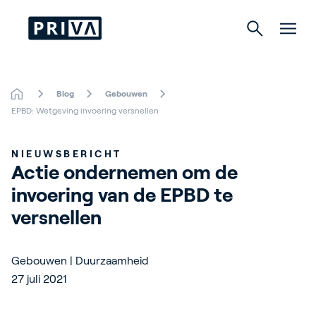
Blog
Gebouwen
Tuinbouw
EPBD: Wetgeving invoering versnellen
Gebouwen
NIEUWSBERICHT
Actie ondernemen om de 
Indoor Growing
invoering van de EPBD te 
Energy Solutions
versnellen
Gebouwen | Duurzaamheid
Over Priva
27 juli 2021
Careers