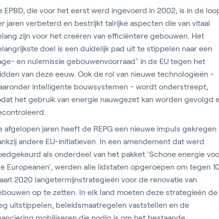
 EPBD, die voor het eerst werd ingevoerd in 2002, is in de loo
r jaren verbeterd en bestrijkt talrijke aspecten die van vitaal
lang zijn voor het creëren van efficiëntere gebouwen. Het
langrijkste doel is een duidelijk pad uit te stippelen naar een
lage- en nulemissie gebouwenvoorraad" in de EU tegen het
idden van deze eeuw. Ook de rol van nieuwe technologieën -
aaronder intelligente bouwsystemen - wordt onderstreept,
odat het gebruik van energie nauwgezet kan worden gevolgd 
econtroleerd.
e afgelopen jaren heeft de REPG een nieuwe impuls gekregen
nkzij andere EU-initiatieven. In een amendement dat werd
oedgekeurd als onderdeel van het pakket 'Schone energie voo
le Europeanen', werden alle lidstaten opgeroepen om tegen 1
art 2020 langetermijnstrategieën voor de renovatie van
ebouwen op te zetten. In elk land moeten deze strategieën de
g uitstippelen, beleidsmaatregelen vaststellen en de
nanciering mobiliseren die nodig is om het bestaande