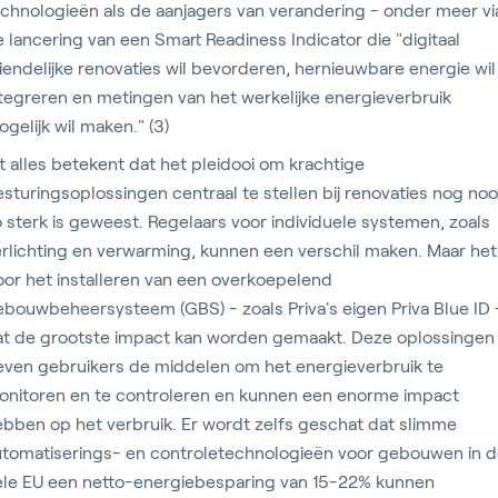
chnologieën als de aanjagers van verandering - onder meer vi
 lancering van een Smart Readiness Indicator die "digitaal
iendelijke renovaties wil bevorderen, hernieuwbare energie wil
tegreren en metingen van het werkelijke energieverbruik
gelijk wil maken." (3)
t alles betekent dat het pleidooi om krachtige
sturingsoplossingen centraal te stellen bij renovaties nog noo
 sterk is geweest. Regelaars voor individuele systemen, zoals
rlichting en verwarming, kunnen een verschil maken. Maar het 
or het installeren van een overkoepelend
bouwbeheersysteem (GBS) - zoals Priva's eigen Priva Blue ID 
at de grootste impact kan worden gemaakt. Deze oplossingen
even gebruikers de middelen om het energieverbruik te
onitoren en te controleren en kunnen een enorme impact
bben op het verbruik. Er wordt zelfs geschat dat slimme
utomatiserings- en controletechnologieën voor gebouwen in 
ele EU een netto-energiebesparing van 15-22% kunnen