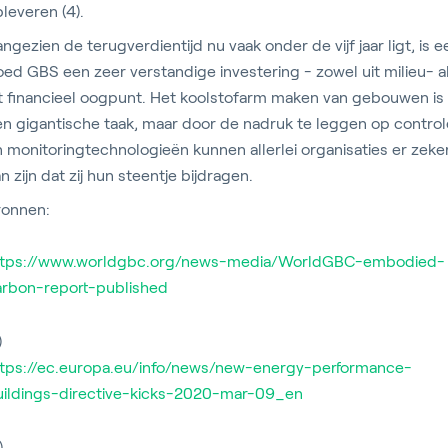
leveren (4).
ngezien de terugverdientijd nu vaak onder de vijf jaar ligt, is e
ed GBS een zeer verstandige investering - zowel uit milieu- a
it financieel oogpunt. Het koolstofarm maken van gebouwen is
n gigantische taak, maar door de nadruk te leggen op contro
 monitoringtechnologieën kunnen allerlei organisaties er zeke
n zijn dat zij hun steentje bijdragen.
ronnen:
ttps://www.worldgbc.org/news-media/WorldGBC-embodied-
arbon-report-published
)
ttps://ec.europa.eu/info/news/new-energy-performance-
uildings-directive-kicks-2020-mar-09_en
)