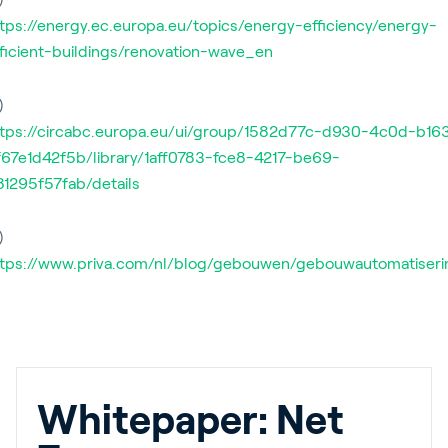
ttps://energy.ec.europa.eu/topics/energy-efficiency/energy-
fficient-buildings/renovation-wave_en
)
ttps://circabc.europa.eu/ui/group/1582d77c-d930-4c0d-b16
f67e1d42f5b/library/1aff0783-fce8-4217-be69-
81295f57fab/details
)
ttps://www.priva.com/nl/blog/gebouwen/gebouwautomatiseri
Whitepaper: Net